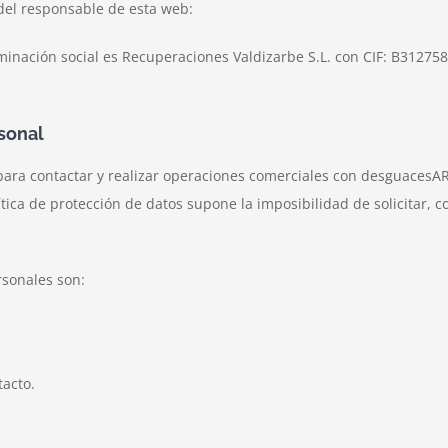
del responsable de esta web:
ción social es Recuperaciones Valdizarbe S.L. con CIF: B31275837 
sonal
 para contactar y realizar operaciones comerciales con desguacesAR
ítica de protección de datos supone la imposibilidad de solicitar, c
rsonales son:
tacto.